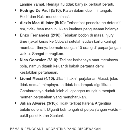
Lamine Yamal. Remaja itu tidak banyak berbuat berarti.
Rodrigo De Paul (5/10):
Kalah dalam duel lini tengah,
Rodri dan Ruiz mendominasi.
Alexis Mac Allister (5/10):
Terhambat pendekatan defensif
tim, tidak bisa menunjukkan kualitas penguasaan bolanya.
Enzo Fernandez (2/10):
Tebakan bodoh di masa injury
time (tekel keras ke Cubarsi setelah sudah kartu kuning)
membuat timnya bermain dengan 10 orang di perpanjangan
waktu. Sangat merugikan.
Nico Gonzalez (6/10):
Terlihat berbahaya saat membawa
bola, namun ditarik keluar di babak pertama demi
kestabilan pertahanan.
Lionel Messi (4/10):
Jika ini akhir perjalanan Messi, jelas
tidak sesuai mimpinya. Ia tidak berdampak signifikan.
Gambarannya duduk lelah di lapangan mungkin menjadi
momen perpisahan yang mengharukan.
Julian Alvarez (3/10):
Tidak terlibat karena Argentina
terlalu defensif. Diganti bek tengah di perpanjangan waktu –
bukti pendekatan Scaloni.
PEMAIN PENGGANTI ARGENTINA YANG DIECEWAKAN