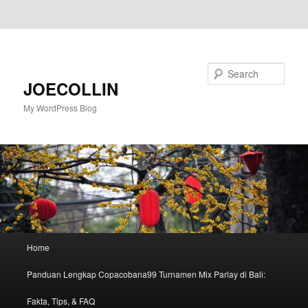
Skip to primary content
Skip to secondary content
Search
JOECOLLIN
My WordPress Blog
Main
Home
menu
Panduan Lengkap Copacobana99 Turnamen Mix Parlay di Bali:
Fakta, Tips, & FAQ