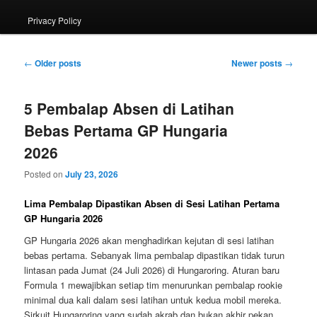
Privacy Policy
Post
←
Older posts
Newer posts
→
navigation
5 Pembalap Absen di Latihan
Bebas Pertama GP Hungaria
2026
Posted on
July 23, 2026
Lima Pembalap Dipastikan Absen di Sesi Latihan Pertama
GP Hungaria 2026
GP Hungaria 2026 akan menghadirkan kejutan di sesi latihan
bebas pertama. Sebanyak lima pembalap dipastikan tidak turun
lintasan pada Jumat (24 Juli 2026) di Hungaroring. Aturan baru
Formula 1 mewajibkan setiap tim menurunkan pembalap rookie
minimal dua kali dalam sesi latihan untuk kedua mobil mereka.
Sirkuit Hungaroring yang sudah akrab dan bukan akhir pekan