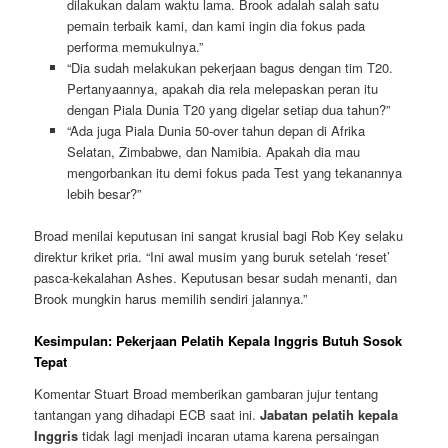
dilakukan dalam waktu lama. Brook adalah salah satu
pemain terbaik kami, dan kami ingin dia fokus pada
performa memukulnya.”
“Dia sudah melakukan pekerjaan bagus dengan tim T20.
Pertanyaannya, apakah dia rela melepaskan peran itu
dengan Piala Dunia T20 yang digelar setiap dua tahun?”
“Ada juga Piala Dunia 50-over tahun depan di Afrika
Selatan, Zimbabwe, dan Namibia. Apakah dia mau
mengorbankan itu demi fokus pada Test yang tekanannya
lebih besar?”
Broad menilai keputusan ini sangat krusial bagi Rob Key selaku
direktur kriket pria. “Ini awal musim yang buruk setelah ‘reset’
pasca-kekalahan Ashes. Keputusan besar sudah menanti, dan
Brook mungkin harus memilih sendiri jalannya.”
Kesimpulan: Pekerjaan Pelatih Kepala Inggris Butuh Sosok
Tepat
Komentar Stuart Broad memberikan gambaran jujur tentang
tantangan yang dihadapi ECB saat ini.
Jabatan pelatih kepala
Inggris
tidak lagi menjadi incaran utama karena persaingan