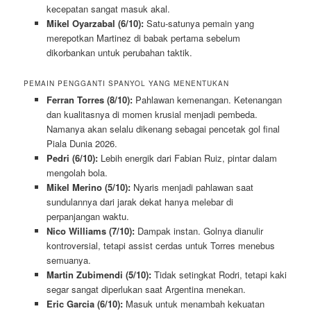
kecepatan sangat masuk akal.
Mikel Oyarzabal (6/10):
Satu-satunya pemain yang
merepotkan Martinez di babak pertama sebelum
dikorbankan untuk perubahan taktik.
PEMAIN PENGGANTI SPANYOL YANG MENENTUKAN
Ferran Torres (8/10):
Pahlawan kemenangan. Ketenangan
dan kualitasnya di momen krusial menjadi pembeda.
Namanya akan selalu dikenang sebagai pencetak gol final
Piala Dunia 2026.
Pedri (6/10):
Lebih energik dari Fabian Ruiz, pintar dalam
mengolah bola.
Mikel Merino (5/10):
Nyaris menjadi pahlawan saat
sundulannya dari jarak dekat hanya melebar di
perpanjangan waktu.
Nico Williams (7/10):
Dampak instan. Golnya dianulir
kontroversial, tetapi assist cerdas untuk Torres menebus
semuanya.
Martin Zubimendi (5/10):
Tidak setingkat Rodri, tetapi kaki
segar sangat diperlukan saat Argentina menekan.
Eric Garcia (6/10):
Masuk untuk menambah kekuatan