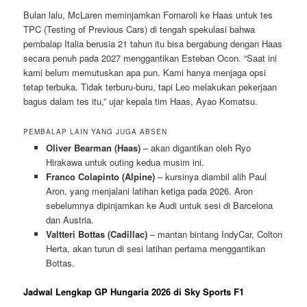
Bulan lalu, McLaren meminjamkan Fornaroli ke Haas untuk tes
TPC (Testing of Previous Cars) di tengah spekulasi bahwa
pembalap Italia berusia 21 tahun itu bisa bergabung dengan Haas
secara penuh pada 2027 menggantikan Esteban Ocon. “Saat ini
kami belum memutuskan apa pun. Kami hanya menjaga opsi
tetap terbuka. Tidak terburu-buru, tapi Leo melakukan pekerjaan
bagus dalam tes itu,” ujar kepala tim Haas, Ayao Komatsu.
PEMBALAP LAIN YANG JUGA ABSEN
Oliver Bearman (Haas)
– akan digantikan oleh Ryo
Hirakawa untuk outing kedua musim ini.
Franco Colapinto (Alpine)
– kursinya diambil alih Paul
Aron, yang menjalani latihan ketiga pada 2026. Aron
sebelumnya dipinjamkan ke Audi untuk sesi di Barcelona
dan Austria.
Valtteri Bottas (Cadillac)
– mantan bintang IndyCar, Colton
Herta, akan turun di sesi latihan pertama menggantikan
Bottas.
Jadwal Lengkap GP Hungaria 2026 di Sky Sports F1