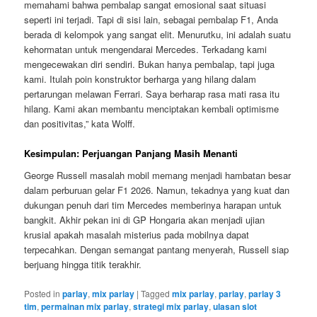
memahami bahwa pembalap sangat emosional saat situasi
seperti ini terjadi. Tapi di sisi lain, sebagai pembalap F1, Anda
berada di kelompok yang sangat elit. Menurutku, ini adalah suatu
kehormatan untuk mengendarai Mercedes. Terkadang kami
mengecewakan diri sendiri. Bukan hanya pembalap, tapi juga
kami. Itulah poin konstruktor berharga yang hilang dalam
pertarungan melawan Ferrari. Saya berharap rasa mati rasa itu
hilang. Kami akan membantu menciptakan kembali optimisme
dan positivitas,” kata Wolff.
Kesimpulan: Perjuangan Panjang Masih Menanti
George Russell masalah mobil memang menjadi hambatan besar
dalam perburuan gelar F1 2026. Namun, tekadnya yang kuat dan
dukungan penuh dari tim Mercedes memberinya harapan untuk
bangkit. Akhir pekan ini di GP Hongaria akan menjadi ujian
krusial apakah masalah misterius pada mobilnya dapat
terpecahkan. Dengan semangat pantang menyerah, Russell siap
berjuang hingga titik terakhir.
Posted in
parlay
,
mix parlay
|
Tagged
mix parlay
,
parlay
,
parlay 3
tim
,
permainan mix parlay
,
strategi mix parlay
,
ulasan slot