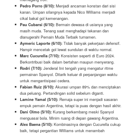
Pedro Porro (8/10):
Menjadi ancaman konstan dari sisi
kanan. Umpan silangnya kepada Nico Williams menjadi
cikal bakal gol kemenangan.
Pau Cubarsi (6/10):
Bermain dewasa di usianya yang
masih muda. Tenang saat menghadapi tekanan dan
dianugerahi Pemain Muda Terbaik turnamen.
Aymeric Laporte (6/10):
Tidak banyak pekerjaan defensif.
Hampir mencetak gol lewat sundulan di waktu normal.
Marc Cucurella (7/10):
Konsisten seperti di Euro 2024.
Berkontribusi baik dalam bertahan maupun menyerang.
Rodri (7/10):
Jenderal lini tengah yang mengatur ritme
permainan Spanyol. Ditarik keluar di perpanjangan waktu
untuk mengantisipasi cedera.
Fabian Ruiz (6/10):
Akurasi umpan 89% dan menciptakan
dua peluang. Pertandingan solid sebelum diganti.
Lamine Yamal (5/10):
Remaja super ini menjadi sasaran
empuk pemain Argentina, tetapi ia puas dengan hasil akhir.
Dani Olmo (5/10):
Kurang berkembang meski Spanyol
menguasai bola. Minim ruang di depan gawang Argentina.
Alex Baena (5/10):
Kombinasinya dengan Cucurella cukup
baik, tetapi pergantian Williams untuk menambah