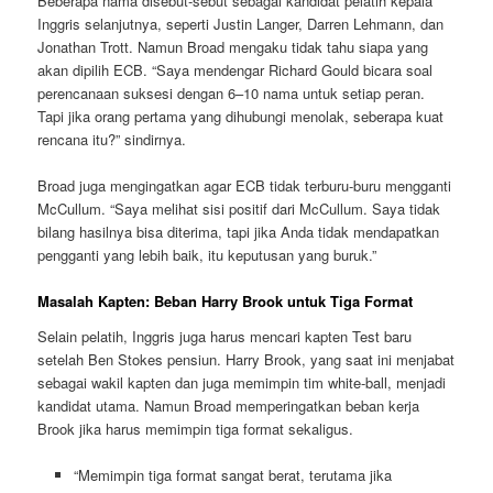
Beberapa nama disebut-sebut sebagai kandidat pelatih kepala
Inggris selanjutnya, seperti Justin Langer, Darren Lehmann, dan
Jonathan Trott. Namun Broad mengaku tidak tahu siapa yang
akan dipilih ECB. “Saya mendengar Richard Gould bicara soal
perencanaan suksesi dengan 6–10 nama untuk setiap peran.
Tapi jika orang pertama yang dihubungi menolak, seberapa kuat
rencana itu?” sindirnya.
Broad juga mengingatkan agar ECB tidak terburu-buru mengganti
McCullum. “Saya melihat sisi positif dari McCullum. Saya tidak
bilang hasilnya bisa diterima, tapi jika Anda tidak mendapatkan
pengganti yang lebih baik, itu keputusan yang buruk.”
Masalah Kapten: Beban Harry Brook untuk Tiga Format
Selain pelatih, Inggris juga harus mencari kapten Test baru
setelah Ben Stokes pensiun. Harry Brook, yang saat ini menjabat
sebagai wakil kapten dan juga memimpin tim white-ball, menjadi
kandidat utama. Namun Broad memperingatkan beban kerja
Brook jika harus memimpin tiga format sekaligus.
“Memimpin tiga format sangat berat, terutama jika