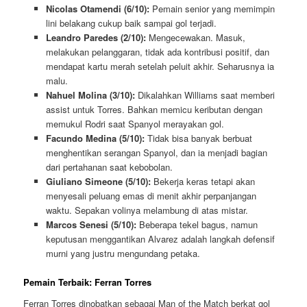
Nicolas Otamendi (6/10):
Pemain senior yang memimpin
lini belakang cukup baik sampai gol terjadi.
Leandro Paredes (2/10):
Mengecewakan. Masuk,
melakukan pelanggaran, tidak ada kontribusi positif, dan
mendapat kartu merah setelah peluit akhir. Seharusnya ia
malu.
Nahuel Molina (3/10):
Dikalahkan Williams saat memberi
assist untuk Torres. Bahkan memicu keributan dengan
memukul Rodri saat Spanyol merayakan gol.
Facundo Medina (5/10):
Tidak bisa banyak berbuat
menghentikan serangan Spanyol, dan ia menjadi bagian
dari pertahanan saat kebobolan.
Giuliano Simeone (5/10):
Bekerja keras tetapi akan
menyesali peluang emas di menit akhir perpanjangan
waktu. Sepakan volinya melambung di atas mistar.
Marcos Senesi (5/10):
Beberapa tekel bagus, namun
keputusan menggantikan Alvarez adalah langkah defensif
murni yang justru mengundang petaka.
Pemain Terbaik: Ferran Torres
Ferran Torres dinobatkan sebagai Man of the Match berkat gol