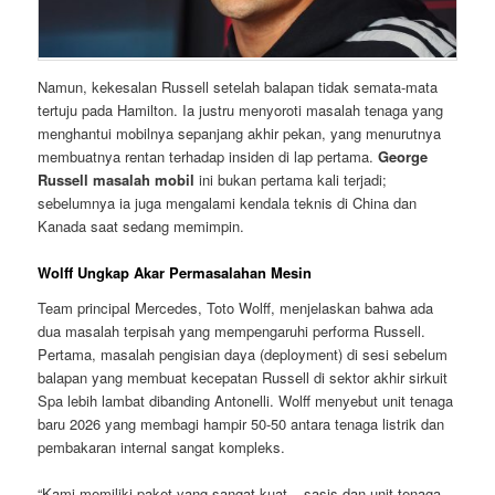
Namun, kekesalan Russell setelah balapan tidak semata-mata
tertuju pada Hamilton. Ia justru menyoroti masalah tenaga yang
menghantui mobilnya sepanjang akhir pekan, yang menurutnya
membuatnya rentan terhadap insiden di lap pertama.
George
Russell masalah mobil
ini bukan pertama kali terjadi;
sebelumnya ia juga mengalami kendala teknis di China dan
Kanada saat sedang memimpin.
Wolff Ungkap Akar Permasalahan Mesin
Team principal Mercedes, Toto Wolff, menjelaskan bahwa ada
dua masalah terpisah yang mempengaruhi performa Russell.
Pertama, masalah pengisian daya (deployment) di sesi sebelum
balapan yang membuat kecepatan Russell di sektor akhir sirkuit
Spa lebih lambat dibanding Antonelli. Wolff menyebut unit tenaga
baru 2026 yang membagi hampir 50-50 antara tenaga listrik dan
pembakaran internal sangat kompleks.
“Kami memiliki paket yang sangat kuat – sasis dan unit tenaga