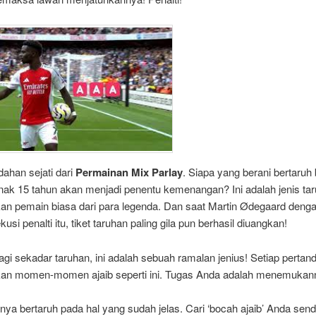
ndahan sejati dari
Permainan Mix Parlay
. Siapa yang berani bertaru
nak 15 tahun akan menjadi penentu kemenangan? Ini adalah jenis ta
n pemain biasa dari para legenda. Dan saat Martin Ødegaard deng
si penalti itu, tiket taruhan paling gila pun berhasil diuangkan!
lagi sekadar taruhan, ini adalah sebuah ramalan jenius! Setiap pertan
n momen-momen ajaib seperti ini. Tugas Anda adalah menemukan
ya bertaruh pada hal yang sudah jelas. Cari ‘bocah ajaib’ Anda send