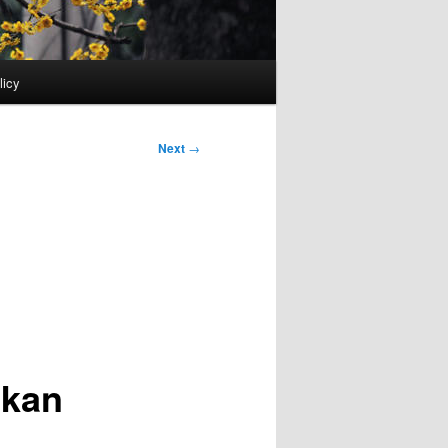
licy
Next
→
lkan