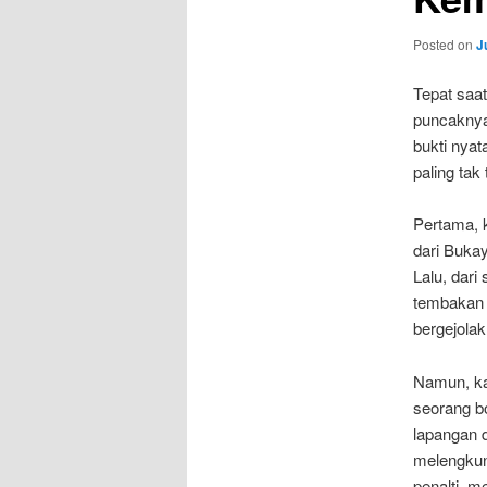
Posted on
J
Tepat saa
puncaknya,
bukti nya
paling ta
Pertama, k
dari Buka
Lalu, dari
tembakan 
bergejolak
Namun, kar
seorang b
lapangan 
melengkun
penalti, 