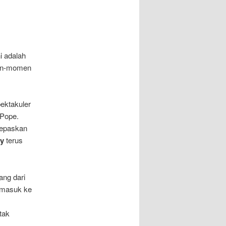
i adalah
en-momen
pektakuler
 Pope.
lepaskan
ay
terus
ang dari
 masuk ke
tak