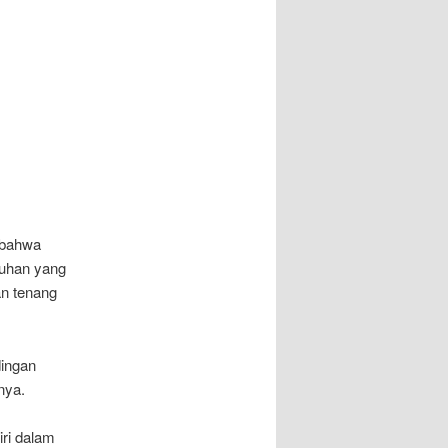
h bahwa
ruhan yang
an tenang
dingan
nya.
iri dalam