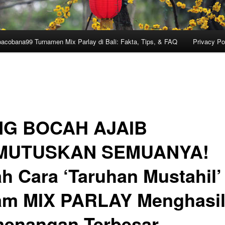
cobana99 Turnamen Mix Parlay di Bali: Fakta, Tips, & FAQ
Privacy Po
G BOCAH AJAIB
MUTUSKAN SEMUANYA!
ah Cara ‘Taruhan Mustahil’
am MIX PARLAY Menghasi
enangan Terbesar