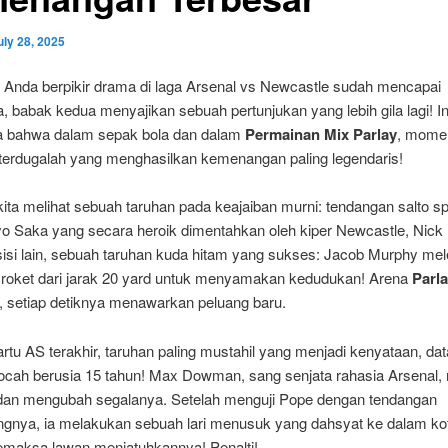
uly 28, 2025
t Anda berpikir drama di laga Arsenal vs Newcastle sudah mencapai
 babak kedua menyajikan sebuah pertunjukan yang lebih gila lagi! In
ta bahwa dalam sepak bola dan dalam
Permainan Mix Parlay
, mom
k terdugalah yang menghasilkan kemenangan paling legendaris!
ita melihat sebuah taruhan pada keajaiban murni: tendangan salto s
yo Saka yang secara heroik dimentahkan oleh kiper Newcastle, Nick
 sisi lain, sebuah taruhan kuda hitam yang sukses: Jacob Murphy me
roket dari jarak 20 yard untuk menyamakan kedudukan! Arena
Parl
, setiap detiknya menawarkan peluang baru.
tu AS terakhir, taruhan paling mustahil yang menjadi kenyataan, dat
ocah berusia 15 tahun! Max Dowman, sang senjata rahasia Arsenal,
dan mengubah segalanya. Setelah menguji Pope dengan tendangan
gnya, ia melakukan sebuah lari menusuk yang dahsyat ke dalam ko
memaksa lawan menjatuhkannya! Penalti!