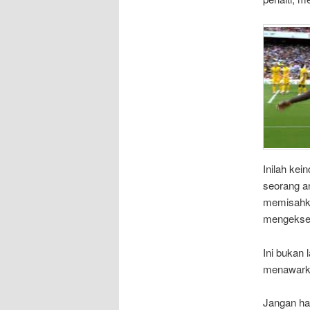
Inilah kei
seorang a
memisahka
mengekseku
Ini bukan 
menawarka
Jangan han