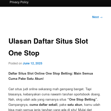
Privacy Policy
Post
Next
→
navigation
Ulasan Daftar Situs Slot
One Stop
Posted on
June 12, 2025
Daftar Situs Slot Online One Stop Betting: Main Semua
Cuma Pake Satu Akun!
Cari situs judi online sekarang mah gampang banget. Tapi
biasanya, kebanyakan cuma nawarin taruhan sportsbook doang.
Nah, skrg udah ada yang namanya situs
“One Stop Betting”
.
Gampangnya,
cuma daftar sekali
, pake
satu akun
, kamu udah
bisa main semua jenis taruhan yang ada di situ! Mulai dari