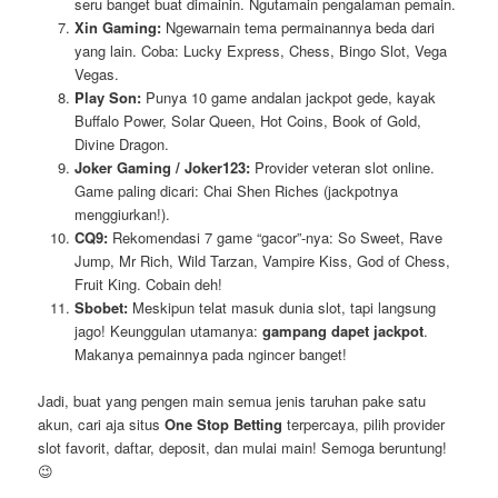
seru banget buat dimainin. Ngutamain pengalaman pemain.
Xin Gaming:
Ngewarnain tema permainannya beda dari
yang lain. Coba: Lucky Express, Chess, Bingo Slot, Vega
Vegas.
Play Son:
Punya 10 game andalan jackpot gede, kayak
Buffalo Power, Solar Queen, Hot Coins, Book of Gold,
Divine Dragon.
Joker Gaming / Joker123:
Provider veteran slot online.
Game paling dicari: Chai Shen Riches (jackpotnya
menggiurkan!).
CQ9:
Rekomendasi 7 game “gacor”-nya: So Sweet, Rave
Jump, Mr Rich, Wild Tarzan, Vampire Kiss, God of Chess,
Fruit King. Cobain deh!
Sbobet:
Meskipun telat masuk dunia slot, tapi langsung
jago! Keunggulan utamanya:
gampang dapet jackpot
.
Makanya pemainnya pada ngincer banget!
Jadi, buat yang pengen main semua jenis taruhan pake satu
akun, cari aja situs
One Stop Betting
terpercaya, pilih provider
slot favorit, daftar, deposit, dan mulai main! Semoga beruntung!
😉