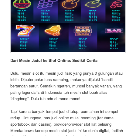
Dari Mesin Jadul ke Slot Online: Sedikit Cerita
Dulu, mesin slot itu mesin judi fisik yang punya 3 gulungan atau
lebih. Diputer pake tuas samping, makanya dijuluki “bandit
bertangan satu”. Semakin ngetren, muncul banyak varian, yang
paling legendaris di Indonesia tuh mesin slot buah alias
“dingdong”. Dulu tuh ada di mana-mana!
Tapi karena banyak tempat judi ditutup, permainan ini sempet
redup. Untungnya, pas judi online mulai booming (terutama
sportsbook dan casino), provider-provider slot liat peluang.
Mereka bawa konsep mesin slot jadul ini ke dunia digital, jadilah