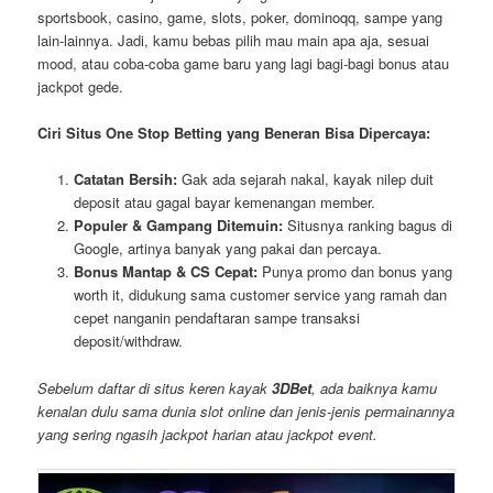
sportsbook, casino, game, slots, poker, dominoqq, sampe yang
lain-lainnya. Jadi, kamu bebas pilih mau main apa aja, sesuai
mood, atau coba-coba game baru yang lagi bagi-bagi bonus atau
jackpot gede.
Ciri Situs One Stop Betting yang Beneran Bisa Dipercaya:
Catatan Bersih:
Gak ada sejarah nakal, kayak nilep duit
deposit atau gagal bayar kemenangan member.
Populer & Gampang Ditemuin:
Situsnya ranking bagus di
Google, artinya banyak yang pakai dan percaya.
Bonus Mantap & CS Cepat:
Punya promo dan bonus yang
worth it, didukung sama customer service yang ramah dan
cepet nanganin pendaftaran sampe transaksi
deposit/withdraw.
Sebelum daftar di situs keren kayak
3DBet
, ada baiknya kamu
kenalan dulu sama dunia slot online dan jenis-jenis permainannya
yang sering ngasih jackpot harian atau jackpot event.